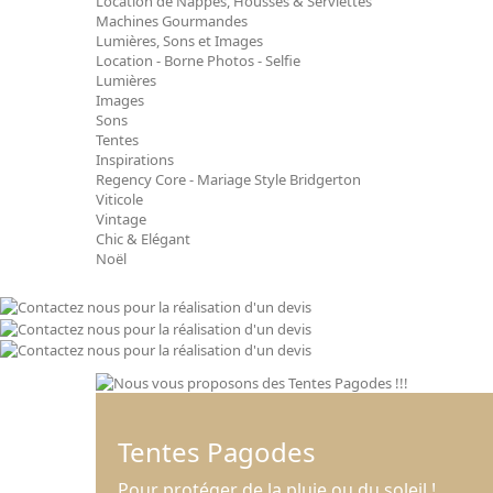
Location de Nappes, Housses & Serviettes
Machines Gourmandes
Lumières, Sons et Images
Location - Borne Photos - Selfie
Lumières
Images
Sons
Tentes
Inspirations
Regency Core - Mariage Style Bridgerton
Viticole
Vintage
Chic & Elégant
Noël
Tentes Pagodes
Pour protéger de la pluie ou du soleil !