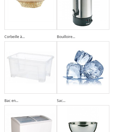
Corbeille à...
Bouilloire...
Bac en...
Sac...